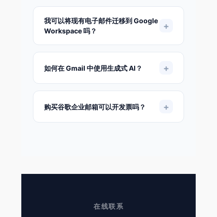
可以。通过创建电子邮件别名，一个用户可以
获得多个电子邮件地址。您最多可以为每位用
我可以将现有电子邮件迁移到 Google
+
户添加 30 个电子邮件别名。
Workspace 吗？
可以。您可以将电子邮件从旧环境（如
Microsoft、IBM Notes 及其他系统）导入
+
如何在 Gmail 中使用生成式 AI？
Google Workspace。我们可协助您完成整个
迁移过程。
Gemini 是 Google 推出的 AI 助理，它直接内
置于 Gmail、文档和表格等工具中，并提供企
+
购买谷歌企业邮箱可以开发票吗？
业级安全与隐私保障。
可以。我们支持开具正规发票，如有需要请在
咨询时告知，我们会协助您完成。
在线联系