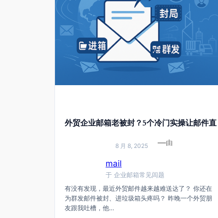
外贸企业邮箱老被封？5个冷门实操让邮件直
接进客户收件箱！
—
由
8 月 8, 2025
mail
于
企业邮箱常见闾题
有没有发现，最近外贸邮件越来越难送达了？ 你还在
为群发邮件被封、进垃圾箱头疼吗？ 昨晚一个外贸朋
友跟我吐槽，他…